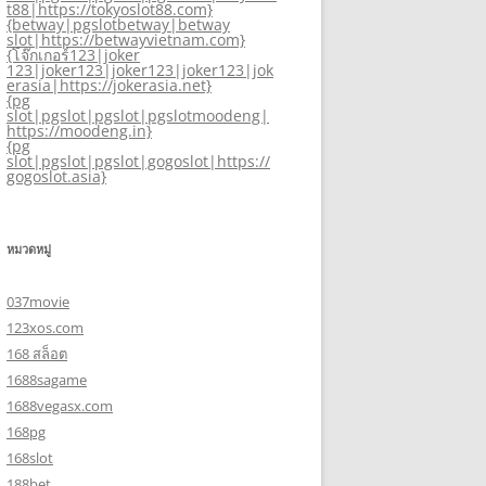
t88|https://tokyoslot88.com}
{betway|pgslotbetway|betway
slot|https://betwayvietnam.com}
{โจ๊กเกอร์123|joker
123|joker123|joker123|joker123|jok
erasia|https://jokerasia.net}
{pg
slot|pgslot|pgslot|pgslotmoodeng|
https://moodeng.in}
{pg
slot|pgslot|pgslot|gogoslot|https://
gogoslot.asia}
หมวดหมู่
037movie
123xos.com
168 สล็อต
1688sagame
1688vegasx.com
168pg
168slot
188bet