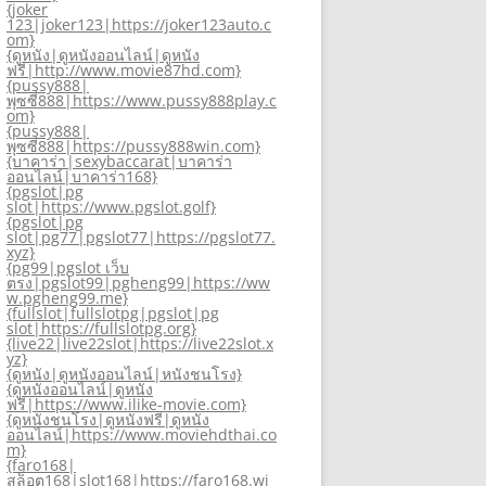
{joker
123|joker123|https://joker123auto.c
om}
{ดูหนัง|ดูหนังออนไลน์|ดูหนัง
ฟรี|http://www.movie87hd.com}
{pussy888|
พุซซี่888|https://www.pussy888play.c
om}
{pussy888|
พุซซี่888|https://pussy888win.com}
{บาคาร่า|sexybaccarat|บาคาร่า
ออนไลน์|บาคาร่า168}
{pgslot|pg
slot|https://www.pgslot.golf}
{pgslot|pg
slot|pg77|pgslot77|https://pgslot77.
xyz}
{pg99|pgslot เว็บ
ตรง|pgslot99|pgheng99|https://ww
w.pgheng99.me}
{fullslot|fullslotpg|pgslot|pg
slot|https://fullslotpg.org}
{live22|live22slot|https://live22slot.x
yz}
{ดูหนัง|ดูหนังออนไลน์|หนังชนโรง}
{ดูหนังออนไลน์|ดูหนัง
ฟรี|https://www.ilike-movie.com}
{ดูหนังชนโรง|ดูหนังฟรี|ดูหนัง
ออนไลน์|https://www.moviehdthai.co
m}
{faro168|
สล็อต168|slot168|https://faro168.wi