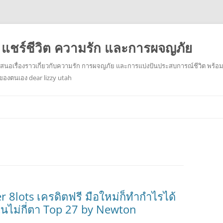
 แชร์ชีวิต ความรัก และการผจญภัย
เสนอเรื่องราวเกี่ยวกับความรัก การผจญภัย และการแบ่งปันประสบการณ์ชีวิต พร้อม
องตนเอง dear lizzy utah
ข้าม
ไป
ยัง
เนื้อหา
r 8lots เครดิตฟรี มือใหม่ก็ทำกำไรได้
นไม่กี่ตา Top 27 by Newton