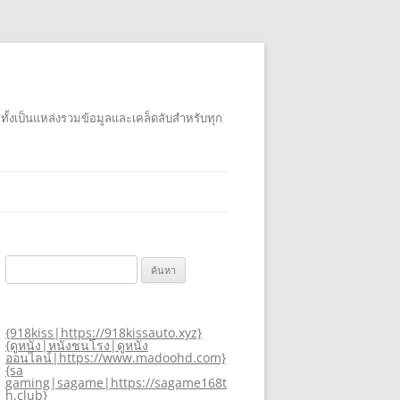
ทั้งเป็นแหล่งรวมข้อมูลและเคล็ดลับสำหรับทุก
ค้นหา
สำหรับ:
{918kiss|https://918kissauto.xyz}
{ดูหนัง|หนังชนโรง|ดูหนัง
ออนไลน์|https://www.madoohd.com}
{sa
gaming|sagame|https://sagame168t
h.club}