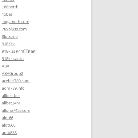
188betth
1xbet
1xgameth.com
789pluss.com
8lots.me
918Kiss
918kiss ดาวน์โหลด
918kissauto
ABA
ABAGroup2
acebet789.com
adm789.info
allbestbet
allbet24hr
allone745s.com
alot66
alot666
amb888