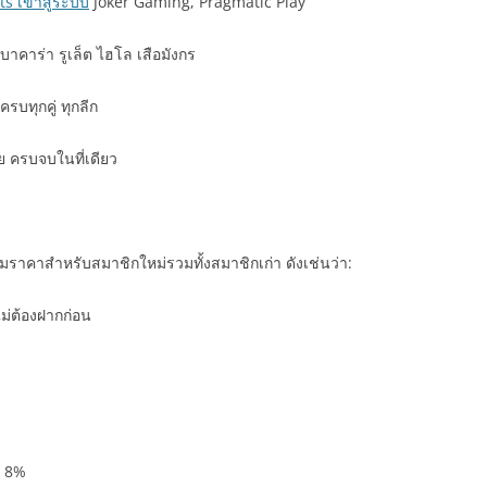
ts เข้าสู่ระบบ
Joker Gaming, Pragmatic Play
าคาร่า รูเล็ต ไฮโล เสือมังกร
รบทุกคู่ ทุกลีก
ย ครบจบในที่เดียว
มราคาสำหรับสมาชิกใหม่รวมทั้งสมาชิกเก่า ดังเช่นว่า:
ม่ต้องฝากก่อน
ด 8%