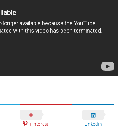
Pinterest
LinkedIn